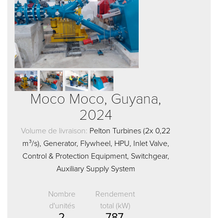
Moco Moco, Guyana,
2024
Volume de livraison:
Pelton Turbines (2x 0,22
m³/s), Generator, Flywheel, HPU, Inlet Valve,
Control & Protection Equipment, Switchgear,
Auxiliary Supply System
Nombre
Rendement
d'unités
total (kW)
2
787