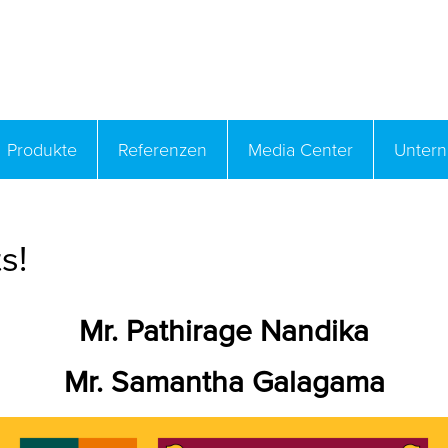
Produkte
Referenzen
Media Center
Unter
s!
Mr. Pathirage Nandika
Mr. Samantha Galagama