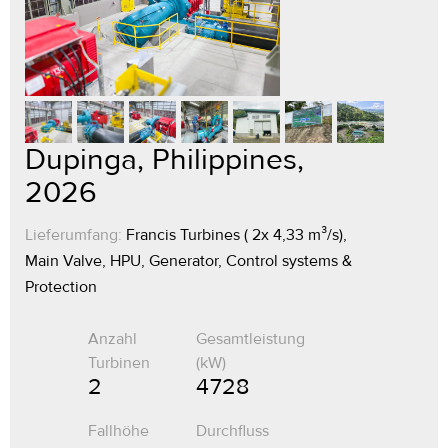
Dupinga, Philippines,
2026
Lieferumfang:
Francis Turbines ( 2x 4,33 m³/s),
Main Valve, HPU, Generator, Control systems &
Protection
Anzahl
Gesamtleistung
Turbinen
(kW)
2
4 728
Fallhöhe
Durchfluss