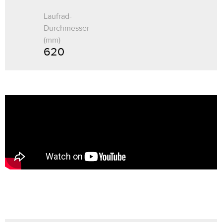
Laufrad-
Durchmesser
(mm)
620