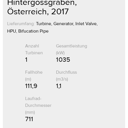
Hintergössgraben,
Österreich, 2017
Lieferumfang:
Turbine, Generator, Inlet Valve,
HPU, Bifucation Pipe
Anzahl
Gesamtleistung
Turbinen
(kW)
1
1 035
Fallhöhe
Durchfluss
(m)
(m3/s)
111,9
1,1
Laufrad-
Durchmesser
(mm)
711