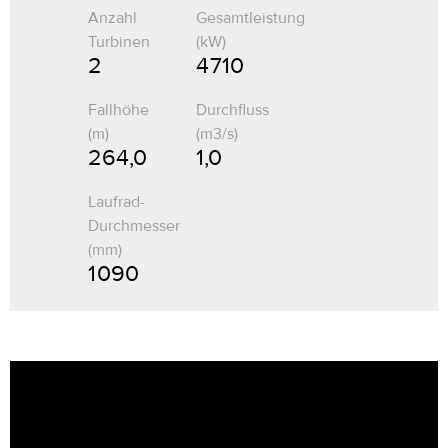
Anzahl
Gesamtleistung
Turbinen
(kW)
2
4 710
Fallhöhe
Durchfluss
(m)
(m3/s)
264,0
1,0
Laufrad-
Durchmesser
(mm)
1 090