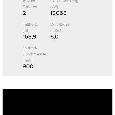
Anzahl
Gesamtleistung
Turbinen
(kW)
2
18 068
Fallhöhe
Durchfluss
(m)
(m3/s)
168,9
6,0
Laufrad-
Durchmesser
(mm)
900