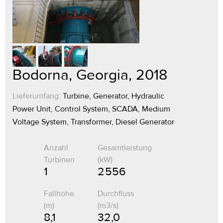
Bodorna, Georgia, 2018
Lieferumfang:
Turbine, Generator, Hydraulic
Power Unit, Control System, SCADA, Medium
Voltage System, Transformer, Diesel Generator
Anzahl
Gesamtleistung
Turbinen
(kW)
1
2 556
Fallhöhe
Durchfluss
(m)
(m3/s)
8,1
32,0