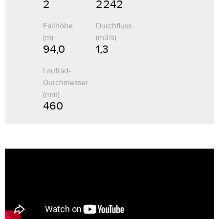
2
2 242
Fallhöhe
Durchfluss
(m)
(m3/s)
94,0
1,3
Laufrad-
Durchmesser
(mm)
460