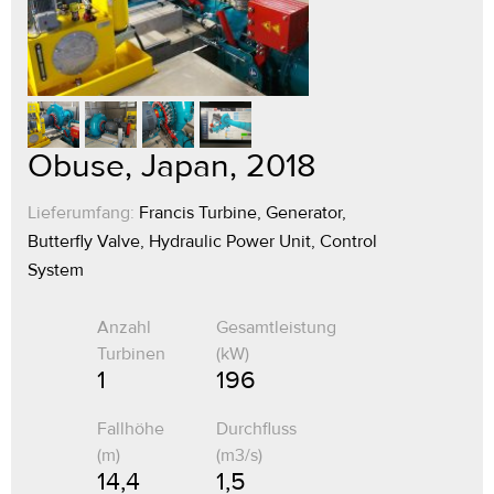
Obuse, Japan, 2018
Lieferumfang:
Francis Turbine, Generator,
Butterfly Valve, Hydraulic Power Unit, Control
System
Anzahl
Gesamtleistung
Turbinen
(kW)
1
196
Fallhöhe
Durchfluss
(m)
(m3/s)
14,4
1,5