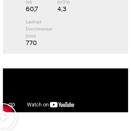
(m)
(m3/s)
60,7
4,3
Laufrad-
Durchmesser
(mm)
770