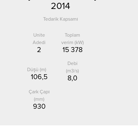
2014
Tedarik Kapsamı
Unite
Toplam
Adedi
verim (kW)
2
15 378
Debi
Düşü (m)
(m3/s)
106,5
8,0
Çark Çapı
(mm)
930