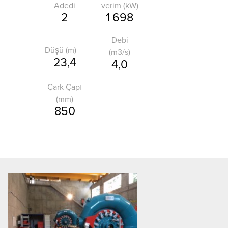
Adedi
verim (kW)
2
1 698
Debi
Düşü (m)
(m3/s)
23,4
4,0
Çark Çapı
(mm)
850