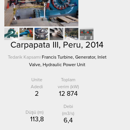
Carpapata III, Peru, 2014
Tedarik Kapsamı
Francis Turbine, Generator, Inlet
Valve, Hydraulic Power Unit
Unite
Toplam
Adedi
verim (kW)
2
12 874
Debi
Düşü (m)
(m3/s)
113,8
6,4