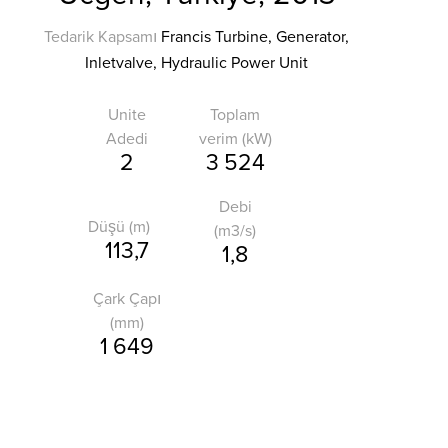
Tedarik Kapsamı
Francis Turbine, Generator,
Inletvalve, Hydraulic Power Unit
Unite
Toplam
Adedi
verim (kW)
2
3 524
Debi
Düşü (m)
(m3/s)
113,7
1,8
Çark Çapı
(mm)
1 649