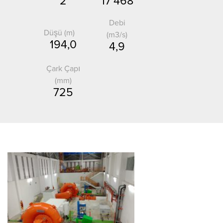
2
17 468
Debi
Düşü (m)
(m3/s)
194,0
4,9
Çark Çapı
(mm)
725