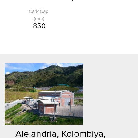
Çark Çapı
(mm)
850
Alejandria, Kolombiya,