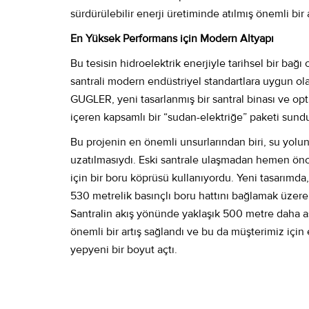
sürdürülebilir enerji üretiminde atılmış önemli bir 
En Yüksek Performans için Modern Altyapı
Bu tesisin hidroelektrik enerjiyle tarihsel bir bağ
santrali modern endüstriyel standartlara uygun olac
GUGLER, yeni tasarlanmış bir santral binası ve opt
içeren kapsamlı bir “sudan-elektriğe” paketi sund
Bu projenin en önemli unsurlarından biri, su yol
uzatılmasıydı. Eski santrale ulaşmadan hemen önce
için bir boru köprüsü kullanıyordu. Yeni tasarımda
530 metrelik basınçlı boru hattını bağlamak üzere b
Santralin akış yönünde yaklaşık 500 metre daha a
önemli bir artış sağlandı ve bu da müşterimiz için
yepyeni bir boyut açtı.