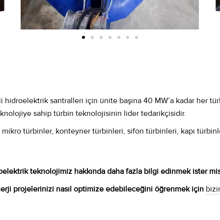
idroelektrik santralleri için ünite başına 40 MW’a kadar her türlü
lojiye sahip türbin teknolojisinin lider tedarikçisidir.
ro türbinler, konteyner türbinleri, sifon türbinleri, kapı türbin
oelektrik teknolojimiz hakkında daha fazla bilgi edinmek ister mis
rji projelerinizi nasıl optimize edebileceğini öğrenmek için
bizi