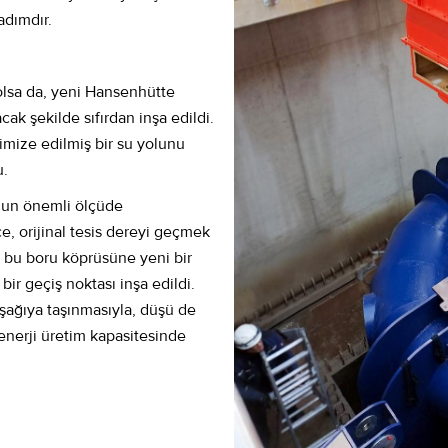
adımdır.
ı olsa da, yeni Hansenhütte
ak şekilde sıfırdan inşa edildi.
imize edilmiş bir su yolunu
u.
unun önemli ölçüde
, orijinal tesis dereyi geçmek
, bu boru köprüsüne yeni bir
ir geçiş noktası inşa edildi.
şağıya taşınmasıyla, düşü de
 enerji üretim kapasitesinde