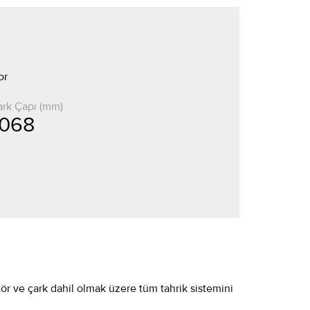
or
rk Çapı (mm)
 068
tör ve çark dahil olmak üzere tüm tahrik sistemini