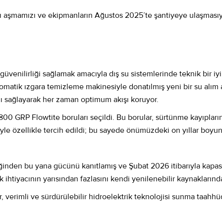
ını aşmamızı ve ekipmanların Ağustos 2025’te şantiyeye ulaşmasıyla
üvenilirliği sağlamak amacıyla dış su sistemlerinde teknik bir iy
omatik ızgara temizleme makinesiyle donatılmış yeni bir su alım a
sını sağlayarak her zaman optimum akışı koruyor.
00 GRP Flowtite boruları seçildi. Bu borular, sürtünme kayıpların
iyle özellikle tercih edildi; bu sayede önümüzdeki on yıllar boyu
ğinden bu yana gücünü kanıtlamış ve Şubat 2026 itibarıyla kapas
ihtiyacının yarısından fazlasını kendi yenilenebilir kaynaklarınd
, verimli ve sürdürülebilir hidroelektrik teknolojisi sunma taah