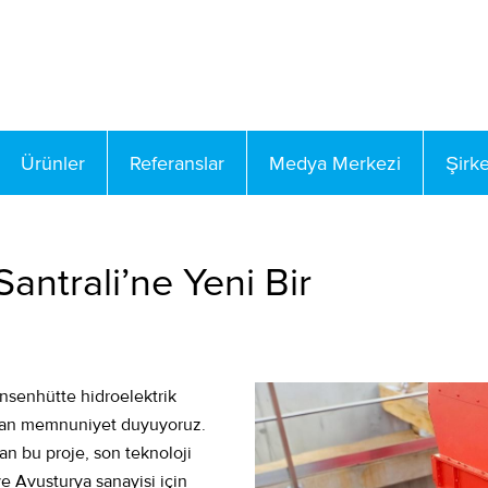
Ürünler
Referanslar
Medya Merkezi
Şirke
antrali’ne Yeni Bir
nsenhütte hidroelektrik
aktan memnuniyet duyuyoruz.
n bu proje, son teknoloji
ve Avusturya sanayisi için