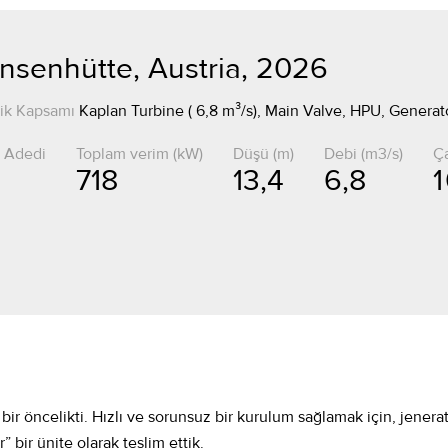
nsenhütte, Austria, 2026
ik Kapsamı
Kaplan Turbine ( 6,8 m³/s), Main Valve, HPU, Generat
 Adedi
Toplam verim (kW)
Düşü (m)
Debi (m3/s)
Ça
718
13,4
6,8
1
bir öncelikti. Hızlı ve sorunsuz bir kurulum sağlamak için, jenera
ir ünite olarak teslim ettik.