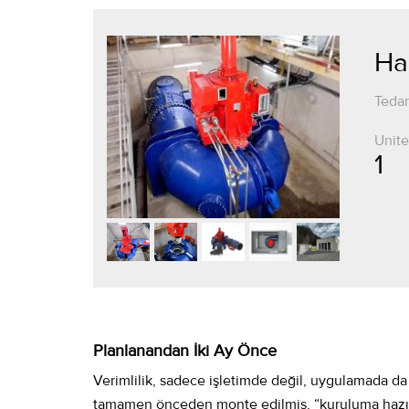
Ha
Tedar
Unite
1
Planlanandan İki Ay Önce
Verimlilik, sadece işletimde değil, uygulamada da 
tamamen önceden monte edilmiş, “kuruluma hazır” b