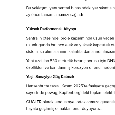
Bu yaklaşım, yeni santral binasındaki yer sıkıntıs
ay önce tamamlamamızı sağladı.
Yüksek Performanslı Altyapı
Santralin ötesinde, proje kapsamında uzun vadeli g
uzunluğunda bir ince elek ve yüksek kapasiteli ot
sistem, su alım alanının kalıntılardan arındırılma
Yeni uzatılan 530 metrelik basınç borusu için DN18
özellikleri ve kanıtlanmış korozyon direnci neden
Yeşil Sanayiye Güç Katmak
Hansenhütte tesisi, Kasım 2025’te faaliyete geçti
sayesinde pewag, Kapfenberg’deki toplam elektrik 
GUGLER olarak, endüstriyel ortaklarımıza güvenilir
hayata geçirmiş olmaktan onur duyuyoruz.