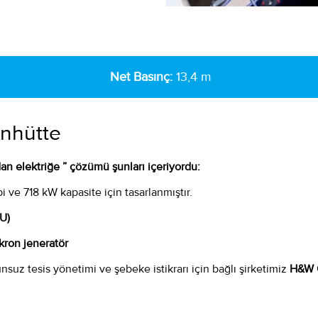
Net Basınç:
13,4 m
nhütte
 elektriğe ” çözümü şunları içeriyordu:
i ve 718 kW kapasite için tasarlanmıştır.
PU)
kron jeneratör
suz tesis yönetimi ve şebeke istikrarı için bağlı şirketimiz
H&W C