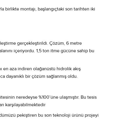
 birlikte montajı, başlangıçtaki son tarihten iki
ileştirme gerçekleştirildi. Çözüm, 6 metre
lanını içeriyordu. 1,5 ton itme gücüne sahip bu
ı en aza indiren olağanüstü hidrolik akış
nca dayanıklı bir çözüm sağlanmış oldu.
itesinin neredeyse %100’üne ulaşmıştır. Bu tesis
an karşılayabilmektedir
hüdümüzü pekiştiren bu son teknoloji ürünü projeyi