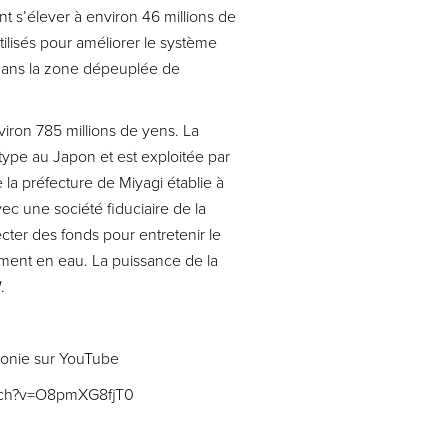
nt s’élever à environ 46 millions de
tilisés pour améliorer le système
dans la zone dépeuplée de
nviron 785 millions de yens. La
 type au Japon et est exploitée par
 la préfecture de Miyagi établie à
c une société fiduciaire de la
ecter des fonds pour entretenir le
ment en eau. La puissance de la
.
monie sur YouTube
tch?v=O8pmXG8fjT0