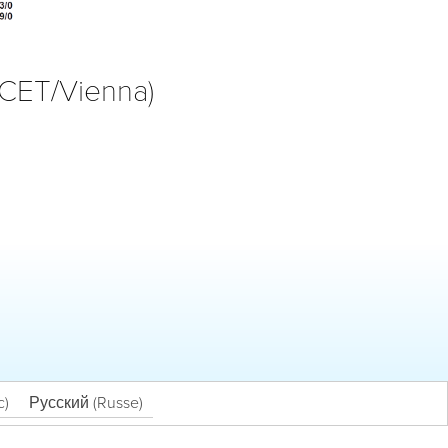
(CET/Vienna)
c
)
Русский
(
Russe
)