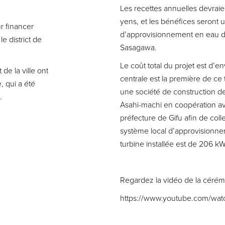
Les recettes annuelles devraie
yens, et les bénéfices seront u
r financer
d’approvisionnement en eau 
e district de
Sasagawa.
Le coût total du projet est d’e
de la ville ont
centrale est la première de ce
, qui a été
une société de construction de
.
Asahi-machi en coopération ave
préfecture de Gifu afin de coll
système local d’approvisionne
turbine installée est de 206 kW
Regardez la vidéo de la céré
https://www.youtube.com/wa